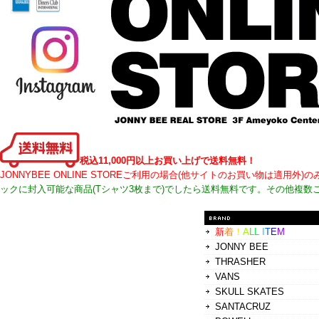
税込11,000円以上お買い上げで送料無料！
JONNYBEE ONLINE STOREご利用の場合(他サイトのお買い物は適
ックに封入可能な商品(Tシャツ3枚まで)でしたら送料無料です。その他複数
新
着
！
A
L
L
I
T
E
M
JONNY BEE
THRASHER
VANS
SKULL SKATES
SANTACRUZ