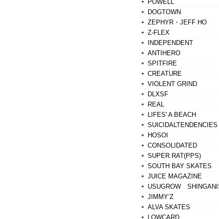
POWELL
DOGTOWN
ZEPHYR・JEFF HO
Z-FLEX
INDEPENDENT
ANTIHERO
SPITFIRE
CREATURE
VIOLENT GRIND
DLXSF
REAL
LIFES' A BEACH
SUICIDALTENDENCIES
HOSOI
CONSOLIDATED
SUPER.RAT(PPS)
SOUTH BAY SKATES
JUICE MAGAZINE
USUGROW SHINGANI
JIMMY’Z
ALVA SKATES
LOWCARD