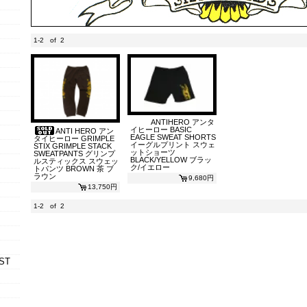
1-2 of 2
ANTIHERO アンタ
イヒーロー BASIC
ANTI HERO アン
EAGLE SWEAT SHORTS
タイヒーロー GRIMPLE
イーグルプリント スウェ
STIX GRIMPLE STACK
ットショーツ
SWEATPANTS グリンプ
BLACK/YELLOW ブラッ
ルスティックス スウェッ
ク/イエロー
トパンツ BROWN 茶 ブ
ラウン
9,680円
13,750円
1-2 of 2
ST