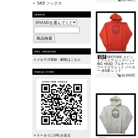
SK8 ソックス
SPITFIRE スピッ
» メルマガ登録・解除はこちら
トファイア ビッグヘッド
BIG HEAD プルオーバー
フードスウェット パーカ
ー 赤X黒 レッド
10,450円
» ケータイにURLを送る