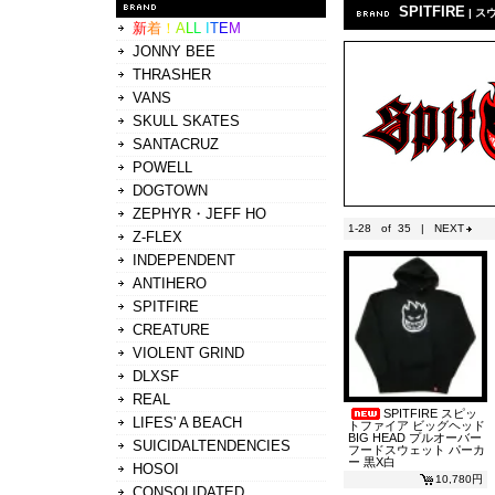
SPITFIRE
| 
新
着
！
A
L
L
I
T
E
M
JONNY BEE
THRASHER
VANS
SKULL SKATES
SANTACRUZ
POWELL
DOGTOWN
ZEPHYR・JEFF HO
1-28 of 35 |
NEXT
Z-FLEX
INDEPENDENT
ANTIHERO
SPITFIRE
CREATURE
VIOLENT GRIND
DLXSF
REAL
SPITFIRE スピッ
LIFES' A BEACH
トファイア ビッグヘッド
BIG HEAD プルオーバー
SUICIDALTENDENCIES
フードスウェット パーカ
ー 黒X白
HOSOI
10,780円
CONSOLIDATED