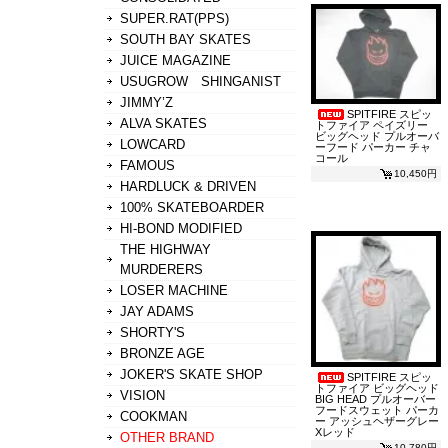
SUPER.RAT(PPS)
SOUTH BAY SKATES
JUICE MAGAZINE
USUGROW SHINGANIST
JIMMY’Z
SPITFIRE スピッ
ALVA SKATES
トファイア ペイズリー
ビッグヘッド プルオーバ
LOWCARD
ーフード パーカー チャ
コール
FAMOUS
10,450円
HARDLUCK & DRIVEN
100% SKATEBOARDER
HI-BOND MODIFIED
THE HIGHWAY
MURDERERS
LOSER MACHINE
JAY ADAMS
SHORTY'S
BRONZE AGE
JOKER'S SKATE SHOP
SPITFIRE スピッ
トファイア ビッグヘッド
VISION
BIG HEAD プルオーバー
フードスウェット パーカ
COOKMAN
ー アッシュヘザーグレー
Xレッド
OTHER BRAND
10,780円