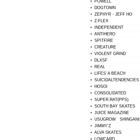
POWELL
DOGTOWN
ZEPHYR・JEFF HO
Z-FLEX
INDEPENDENT
ANTIHERO
SPITFIRE
CREATURE
VIOLENT GRIND
DLXSF
REAL
LIFES' A BEACH
SUICIDALTENDENCIES
HOSOI
CONSOLIDATED
SUPER.RAT(PPS)
SOUTH BAY SKATES
JUICE MAGAZINE
USUGROW SHINGANI
JIMMY’Z
ALVA SKATES
LOWCARD