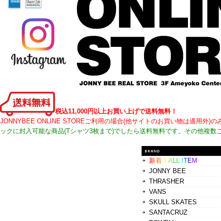
税込11,000円以上お買い上げで送料無料！
JONNYBEE ONLINE STOREご利用の場合(他サイトのお買い物は適
ックに封入可能な商品(Tシャツ3枚まで)でしたら送料無料です。その他複数
新
着
！
A
L
L
I
T
E
M
JONNY BEE
THRASHER
VANS
SKULL SKATES
SANTACRUZ