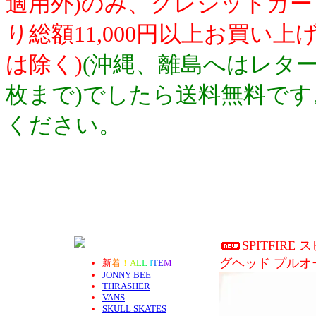
適用外)のみ、クレジットカ
り総額11,000円以上お買い
は除く)
(沖縄、離島へはレター
枚まで)でしたら送料無料で
ください。
SPITFIRE
グヘッド プルオ
新
着
！
A
L
L
I
T
E
M
JONNY BEE
THRASHER
VANS
SKULL SKATES