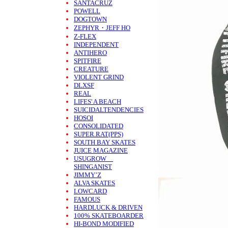
SANTACRUZ
POWELL
DOGTOWN
ZEPHYR・JEFF HO
Z-FLEX
INDEPENDENT
ANTIHERO
SPITFIRE
CREATURE
VIOLENT GRIND
DLXSF
REAL
LIFES' A BEACH
SUICIDALTENDENCIES
HOSOI
CONSOLIDATED
SUPER.RAT(PPS)
SOUTH BAY SKATES
JUICE MAGAZINE
USUGROW
SHINGANIST
JIMMY’Z
ALVA SKATES
LOWCARD
FAMOUS
HARDLUCK & DRIVEN
100% SKATEBOARDER
HI-BOND MODIFIED