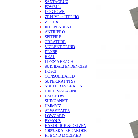
SANTACRUZ
POWELL
DOGTOWN
ZEPHYR・JEFF HO
Z-FLEX
INDEPENDENT
ANTIHERO
SPITFIRE
CREATURE
VIOLENT GRIND
DLXSF
REAL
LIFES' A BEACH
SUICIDALTENDENCIES
HOSOI
CONSOLIDATED
SUPER.RAT(PPS)
SOUTH BAY SKATES
JUICE MAGAZINE
USUGROW
SHINGANIST
JIMMY’Z
ALVA SKATES
LOWCARD
FAMOUS
HARDLUCK & DRIVEN
100% SKATEBOARDER
HI-BOND MODIFIED