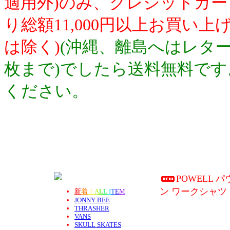
適用外)のみ、クレジットカ
り総額11,000円以上お買い
は除く)
(沖縄、離島へはレター
枚まで)でしたら送料無料で
ください。
POWELL パ
ン ワークシャツ 
新
着
！
A
L
L
I
T
E
M
JONNY BEE
THRASHER
VANS
SKULL SKATES