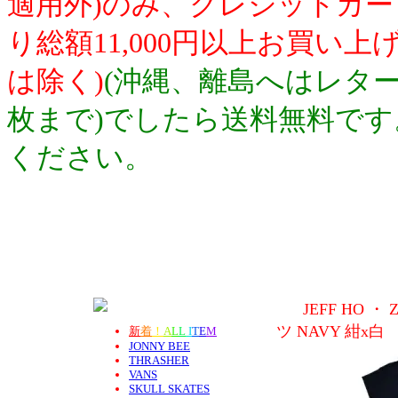
適用外)のみ、クレジットカ
り総額11,000円以上お買い
は除く)
(沖縄、離島へはレター
枚まで)でしたら送料無料で
ください。
JEFF HO
ツ NAVY 紺x白 
新
着
！
A
L
L
I
T
E
M
JONNY BEE
THRASHER
VANS
SKULL SKATES