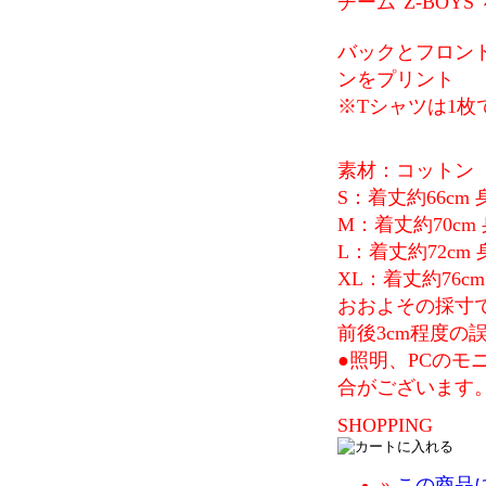
チーム"Z-BO
バックとフロン
ンをプリント
※Tシャツは1枚
素材：コットン
S：着丈約66cm 
M：着丈約70cm 
L：着丈約72cm 
XL：着丈約76cm
おおよその採寸
前後3cm程度
●照明、PCの
合がございます
SHOPPING
»
この商品