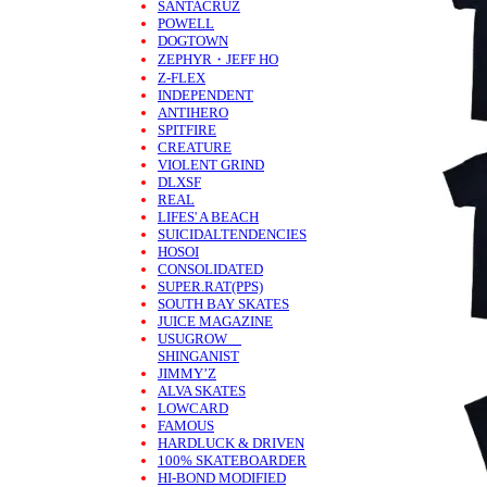
SANTACRUZ
POWELL
DOGTOWN
ZEPHYR・JEFF HO
Z-FLEX
INDEPENDENT
ANTIHERO
SPITFIRE
CREATURE
VIOLENT GRIND
DLXSF
REAL
LIFES' A BEACH
SUICIDALTENDENCIES
HOSOI
CONSOLIDATED
SUPER.RAT(PPS)
SOUTH BAY SKATES
JUICE MAGAZINE
USUGROW
SHINGANIST
JIMMY’Z
ALVA SKATES
LOWCARD
FAMOUS
HARDLUCK & DRIVEN
100% SKATEBOARDER
HI-BOND MODIFIED