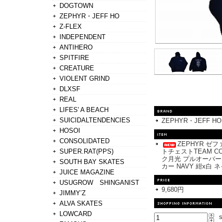
DOGTOWN
ZEPHYR・JEFF HO
Z-FLEX
INDEPENDENT
ANTIHERO
SPITFIRE
CREATURE
VIOLENT GRIND
DLXSF
REAL
LIFES' A BEACH
SUICIDALTENDENCIES
ZEPHYR・JEFF HO
HOSOI
CONSOLIDATED
ZEPHYR ゼ
SUPER.RAT(PPS)
トチェストTEAM CO
ク月光 プルオーバー
SOUTH BAY SKATES
カー NAVY 紺x白
JUICE MAGAZINE
USUGROW SHINGANIST
9,680円
JIMMY’Z
ALVA SKATES
LOWCARD
s