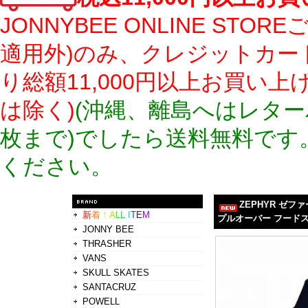
JONNYBEE ONLINE S
適用外)のみ、クレジットカー
り総額11,000円以上お買い
は除く)
(沖縄、離島へはレター
枚まで)でしたら送料無料です
ください。
ZEPHYR ゼフ
新
着
！
A
L
L
I
T
E
M
プルオーバー フードス
JONNY BEE
THRASHER
VANS
SKULL SKATES
SANTACRUZ
POWELL