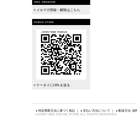
» メルマガ登録・解除はこちら
» ケータイにURLを送る
特定商取引法に基づく表記
｜
支払い方法について
｜
配送方法･送
©JONNY BEE ONLINE STORE.ALL RIGHTS RESERVED.