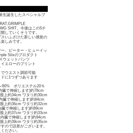
から派生誕生したスペシャルブ
 RAT,GRIMPLE
DAWG SHIT、今後はこの5チ
展開していくそうです。
ゲスいふざけた新しい感覚の
も楽しみです。
ワー、ピーター・ヒューイッ
ple Stixのプロダクト
IX スウェットパンツ
、イエローのプリント
す
きでウエスト調節可能
イドに1つずつあります
ン80% ポリエステル20％
内臓で伸縮します)約78cm
股上約34cm ワタリ約30cm
内臓で伸縮します)約84cm
股上約36cm ワタリ約32cm
内臓で伸縮します)約89cm
股上約37cm ワタリ約33cm
ム内臓で伸縮します)約94cm
股上約39cm ワタリ約35cm
ですので誤差がございます。
えください。