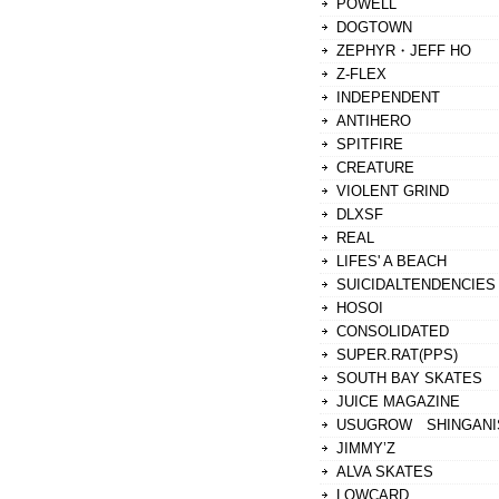
POWELL
DOGTOWN
ZEPHYR・JEFF HO
Z-FLEX
INDEPENDENT
ANTIHERO
SPITFIRE
CREATURE
VIOLENT GRIND
DLXSF
REAL
LIFES' A BEACH
SUICIDALTENDENCIES
HOSOI
CONSOLIDATED
SUPER.RAT(PPS)
SOUTH BAY SKATES
JUICE MAGAZINE
USUGROW SHINGANI
JIMMY’Z
ALVA SKATES
LOWCARD