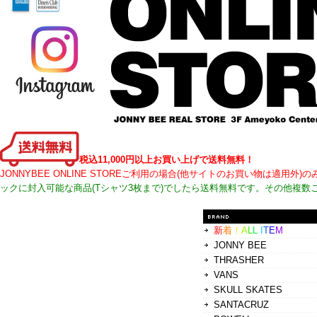
税込11,000円以上お買い上げで送料無料！
JONNYBEE ONLINE STOREご利用の場合(他サイトのお買い物は適
ックに封入可能な商品(Tシャツ3枚まで)でしたら送料無料です。その他複数
新
着
！
A
L
L
I
T
E
M
JONNY BEE
THRASHER
VANS
SKULL SKATES
SANTACRUZ