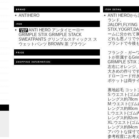
ANTIHERO
ANTI HERO
ランド。
JALOPI,FLYING
STIX,YOGRT,
ANTI HERO アンタイヒーロー
ームに分かれて
GRIMPLE STIX GRIMPLE STACK
どれも悪ノリで
SWEATPANTS グリンプルスティックス ス
ブランドで今後
ウェットパンツ BROWN 茶 ブラウン
フランク・ガー
トが所属するGrim
GRIMPLE ST
左右にオレンジ
大きめの作りで
ドローコード付
ポケットは両サ
裏地起毛 コット
S:ウエスト(ゴム
レングス約78cm 
M:ウエスト(ゴム
レングス約80cm 
L:ウエスト(ゴム
レングス約82cm 
XL:ウエスト(ゴ
レングス約84cm 
アバウトな採寸
参考程度にお考