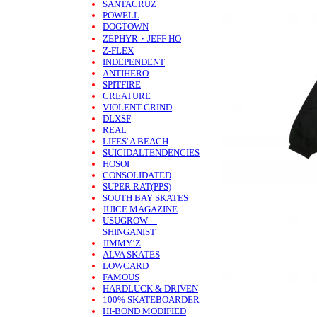
SANTACRUZ
POWELL
DOGTOWN
ZEPHYR・JEFF HO
Z-FLEX
INDEPENDENT
ANTIHERO
SPITFIRE
CREATURE
VIOLENT GRIND
DLXSF
REAL
LIFES' A BEACH
SUICIDALTENDENCIES
HOSOI
CONSOLIDATED
SUPER.RAT(PPS)
SOUTH BAY SKATES
JUICE MAGAZINE
USUGROW
SHINGANIST
JIMMY’Z
ALVA SKATES
LOWCARD
FAMOUS
HARDLUCK & DRIVEN
100% SKATEBOARDER
HI-BOND MODIFIED