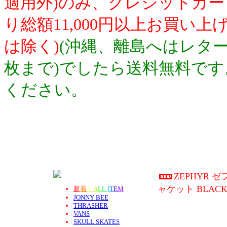
適用外)のみ、クレジットカ
り総額11,000円以上お買い
は除く)
(沖縄、離島へはレター
枚まで)でしたら送料無料で
ください。
ZEPHYR ゼ
ャケット BLAC
新
着
！
A
L
L
I
T
E
M
JONNY BEE
THRASHER
VANS
SKULL SKATES