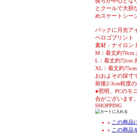
彼らが中心とな
とクールで大胆
めスケートシー
バックに月光ア
ペロゴプリント
素材：ナイロン
M：着丈約70cm 
L：着丈約72cm 
XL：着丈約75cm
おおよその採寸
前後2-3cm程
●照明、PCの
合がございます
SHOPPING
»
この商品
»
この商品