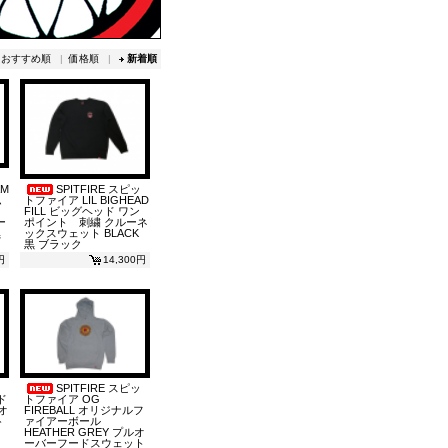
おすすめ順
|
価格順
|
新着順
SPITFIRE スピッ
AM
トファイア LIL BIGHEAD
ム
FILL ビッグヘッド ワン
ポイント 刺繍 クルーネ
ー
ックスウェット BLACK
黒
黒 ブラック
14,300円
円
SPITFIRE スピッ
ド
トファイア OG
ルオ
FIREBALL オリジナルフ
ト
ァイアーボール
HEATHER GREY プルオ
ーバーフードスウェット