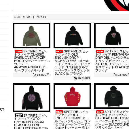
1-28 of 35 |
NEXT
SPITFIRE スピッ
SPITFIRE スピッ
SPITFIRE スピッ
トファイア CLASSIC
トファイア OLD
トファイア PENTAGR
SWIRL OVERLAY ZIP
ENGLISH DROP
DRIP DBL ペンタグラ
HOOD ジッパーフードス
BIGHEAD EMB オール
ドリップ ビッグヘッド
ウェット
ドイングリッシュ ビッグ
ZIP HOOD ジッパーフ
ARMY/BLACK/RED アー
ヘッド ロゴ刺繍 プルオ
ドスウェット BLACK 
ミー/ブラック/レッド
ーバーフードスウェット
ブラック
BLACK 黒 ブラック
15,800円
16,500
16,500円
ST
SPITFIRE スピッ
SPITFIRE スピッ
トファイア OLD
トファイア ビッグヘッ
SPITFIRE スピッ
ENGLISH COMBO オー
BIG HEAD HOOD プ
トファイア YUTO
ルドイングリッシュ コン
ーバーフードスウェッ
CHERRY BLOSSOM
ボ プルオーバーフードス
パーカー BLACK/OLIVE
CLASSIC SLEEVE
ウェット パーカー 赤 レ
ブラックXオリーブ
HOOD 堀米 雄斗モデル