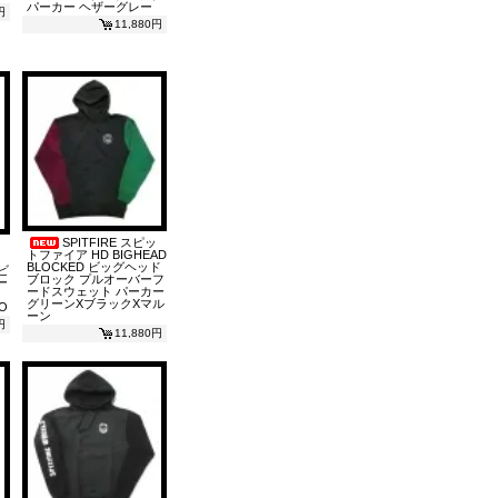
パーカー ヘザーグレー
円
11,880円
SPITFIRE スピッ
トファイア HD BIGHEAD
BLOCKED ビッグヘッド
 ビ
ブロック プルオーバーフ
ー
ードスウェット パーカー
グリーンXブラックXマル
O
ーン
円
11,880円