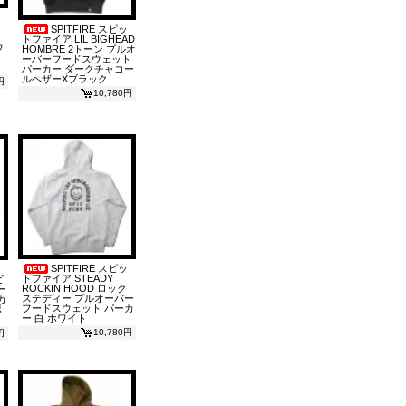
SPITFIRE スピッ
トファイア LIL BIGHEAD
ウ
HOMBRE 2トーン プルオ
ラ
ーバーフードスウェット
パーカー ダークチャコー
ルヘザーXブラック
円
10,780円
SPITFIRE スピッ
トファイア STEADY
ビ
ROCKIN HOOD ロック
ー
ステディー プルオーバー
カ
フードスウェット パーカ
ボ
ー 白 ホワイト
10,780円
円