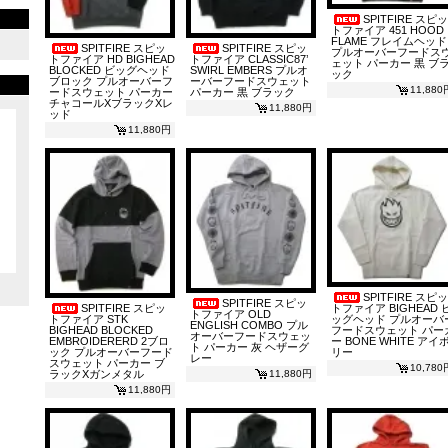
SPITFIRE スピッ
トファイア 451 HOOD
FLAME フレイムヘッド
SPITFIRE スピッ
SPITFIRE スピッ
プルオーバーフードス
トファイア HD BIGHEAD
トファイア CLASSIC87’
ェット パーカー 黒 ブ
BLOCKED ビッグヘッド
SWIRL EMBERS プルオ
ック
ブロック プルオーバーフ
ーバーフードスウェット
11,880
ードスウェット パーカー
パーカー 黒 ブラック
チャコールXブラックXレ
11,880円
ッド
11,880円
SPITFIRE スピッ
SPITFIRE スピッ
SPITFIRE スピッ
トファイア BIGHEAD 
トファイア OLD
トファイア STK
ッグヘッド プルオーバ
ENGLISH COMBO プル
BIGHEAD BLOCKED
フードスウェット パー
オーバーフードスウェッ
EMBROIDERERD 2ブロ
ー BONE WHITE アイ
ト パーカー 灰 ヘザーグ
ック プルオーバーフード
リー
レー
スウェット パーカー ブ
10,780
ラックXガンメタル
11,880円
11,880円