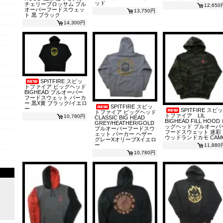
ッド
チェリーブロッサム プル
12,650
オーバーフードスウェッ
13,750円
ト 黒 ブラック
14,300円
SPITFIRE スピッ
トファイア ビッグヘッド
BIGHEAD プルオーバー
フードスウェット パーカ
ー 黒X黄 ブラック/イエロ
SPITFIRE スピッ
ー
SPITFIRE スピッ
トファイア ビッグヘッド
トファイア LIL
10,780円
CLASSIC BIG HEAD
BIGHEAD FILL HOOD
GREY/HEATHER/GOLD
ッグヘッド プルオーバ
プルオーバーフードスウ
フードスウェット 迷彩
ェット パーカー ヘザー
ウッドランドカモ CAM
グレーXオリーブXイエロ
ー
11,880
10,780円