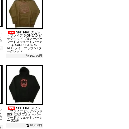
SPITFIRE スピッ
ド
トファイア BIGHEAD ビ
ー
ッグヘッド プルオーバー
カ
フードスウェット パーカ
ー 茶 SADDLE/DARK
円
RED ライトブラウンXダ
ークレッド
10,780円
SPITFIRE スピッ
ド
トファイア ビッグヘッド
ー
BIGHEAD プルオーバー
カ
フードスウェット パーカ
ー
ー 黒X赤
10,780円
円