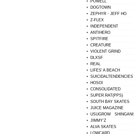
POWELL
DOGTOWN
ZEPHYR・JEFF HO
Z-FLEX
INDEPENDENT
ANTIHERO
SPITFIRE
CREATURE
VIOLENT GRIND
DLXSF
REAL
LIFES' A BEACH
SUICIDALTENDENCIES
HOSOI
CONSOLIDATED
SUPER.RAT(PPS)
SOUTH BAY SKATES
JUICE MAGAZINE
USUGROW SHINGANI
JIMMY’Z
ALVA SKATES
LOWCARD