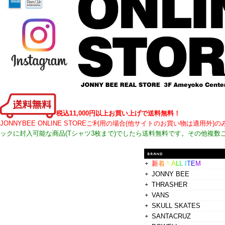
税込11,000円以上お買い上げで送料無料！
JONNYBEE ONLINE STOREご利用の場合(他サイトのお買い物は適
ックに封入可能な商品(Tシャツ3枚まで)でしたら送料無料です。その他複数
新
着
！
A
L
L
I
T
E
M
JONNY BEE
THRASHER
VANS
SKULL SKATES
SANTACRUZ