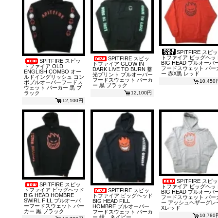
SPITFIRE スピッ
トファイア ビッグヘッ
SPITFIRE スピッ
SPITFIRE スピッ
BIG HEAD プルオーバ
トファイア GLOW IN
トファイア OLD
フードスウェット パー
DARK LIVE TO BURN 蓄
ENGLISH COMBO オー
ー 赤X黒 レッド
光プリント プルオーバー
ルドイングリッシュ コン
フードスウェット パーカ
10,450
ボプルオーバーフードス
ー 黒 ブラック
ウェット パーカー 黒 ブ
12,100円
ラック
12,100円
SPITFIRE スピッ
SPITFIRE スピッ
トファイア ビッグヘッ
トファイア ビッグヘッド
SPITFIRE スピッ
BIG HEAD プルオーバ
BIG HEAD HOMBRE
トファイア ビッグヘッド
フードスウェット パー
SWIRL FILL プルオーバ
BIG HEAD FILL
ー アッシュヘザーグレ
ーフードスウェット パー
HOMBRE プルオーバー
Xレッド
カー 黒 ブラック
フードスウェット パーカ
10,780
ー 紺 ネイビー